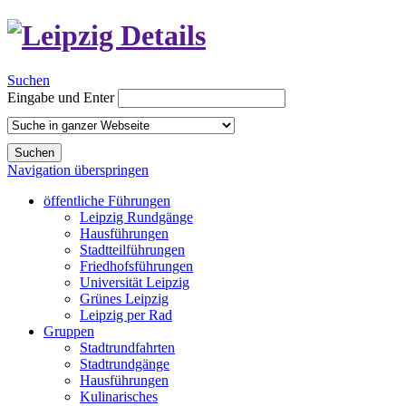
Suchen
Eingabe und Enter
Suchen
Navigation überspringen
öffentliche Führungen
Leipzig Rundgänge
Hausführungen
Stadtteilführungen
Friedhofsführungen
Universität Leipzig
Grünes Leipzig
Leipzig per Rad
Gruppen
Stadtrundfahrten
Stadtrundgänge
Hausführungen
Kulinarisches